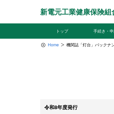
Skip
to
新電元工業健康保険組
content
トップ
手続き・申
Home
機関誌「灯台」バックナ
令和8年度発行