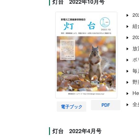
灯台 2022年10月号
2
組
2
放
ポ
毎
野
He
全
PDF
電子ブック
灯台 2022年4月号