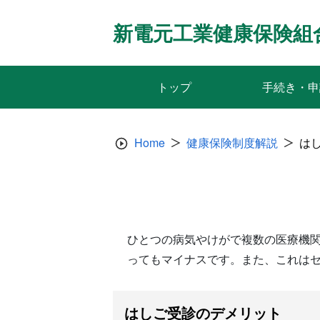
Skip
to
新電元工業健康保険組
content
トップ
手続き・申
Home
健康保険制度解説
は
ひとつの病気やけがで複数の医療機
ってもマイナスです。また、これは
はしご受診のデメリット