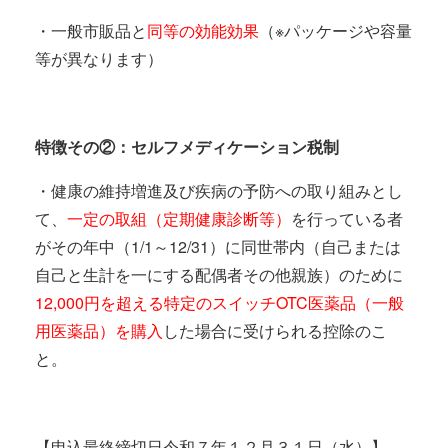
・一般市販品と
同等の効能効果
（※パッケージや容量
等が異なります）
特徴その②：セルフメディケーション税制
・健康の維持増進及び疾病の予防への取り組みとし
て、
一定の取組（定期健康診断等）
を行っている者
がその年中（1/1～12/31）に同世帯内（自己または
自己と生計を一にする配偶者その他親族）のために
12,000円を超える特定のスイッチOTC医薬品（一般
用医薬品）を購入
した場合に受けられる控除のこ
と。
【申込最終締切日令和７年１２月３１日（水）】