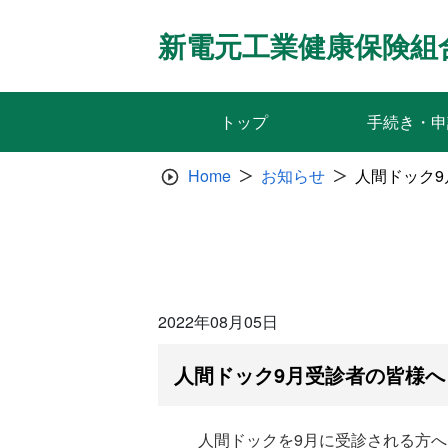
Skip
to
新電元工業健康保険組
content
トップ
手続き・申
Home
お知らせ
人間ドック
2022年08月05日
人間ドック9月受診者の皆様
人間ドックを9月に受診される方へ